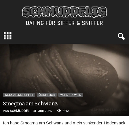
S
c
h
m
u
d
d
e
l
i
g
BISEXUELLER SIFFER
ÖSTERREICH
WOHNT IN WIEN
.
Smegma am Schwanz
c
o
Von
SCHMUDDEL
-
31. Juli 2026
3264
m
Ich habe Smegma am Schwanz und mein stinkender Hodensack