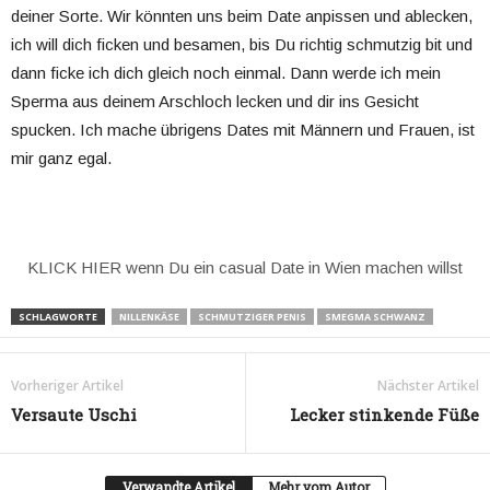
deiner Sorte. Wir könnten uns beim Date anpissen und ablecken,
ich will dich ficken und besamen, bis Du richtig schmutzig bit und
dann ficke ich dich gleich noch einmal. Dann werde ich mein
Sperma aus deinem Arschloch lecken und dir ins Gesicht
spucken. Ich mache übrigens Dates mit Männern und Frauen, ist
mir ganz egal.
KLICK HIER wenn Du ein casual Date in Wien machen willst
SCHLAGWORTE
NILLENKÄSE
SCHMUTZIGER PENIS
SMEGMA SCHWANZ
Vorheriger Artikel
Nächster Artikel
Versaute Uschi
Lecker stinkende Füße
Verwandte Artikel
Mehr vom Autor